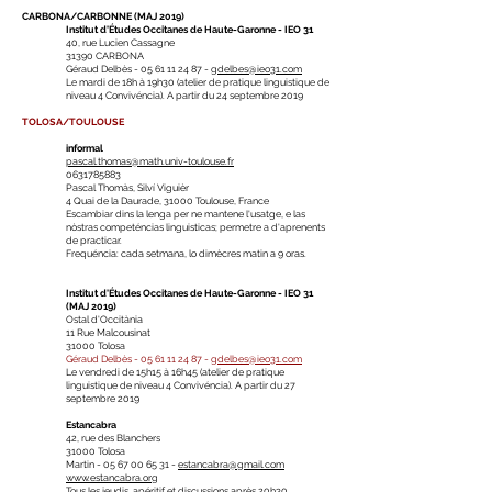
CARBONA/CARBONNE (MAJ 2019)
Institut d'Études Occitanes de Haute-Garonne - IEO 31
40, rue Lucien Cassagne
31390 CARBONA
Géraud Delbès -
05 61 11 24 87
-
gdelbes@ieo31.com
​Le mardi de 18h à 19h30 (atelier de pratique linguistique de
niveau 4 Convivéncia). A partir du 24 septembre 2019
TOLOSA/TOULOUSE
informal
pascal.thomas@math.univ-toulouse.fr
0631785883
Pascal Thomàs, Silví Viguièr
4 Quai de la Daurade, 31000 Toulouse, France
Escambiar dins la lenga per ne mantene l'usatge, e las
nòstras competéncias linguisticas; permetre a d'aprenents
de practicar.
Frequéncia: cada setmana, lo dimècres matin a 9 oras.
Institut d'Études Occitanes de Haute-Garonne - IEO 31
(MAJ 2019)
Ostal d'Occitània
11 Rue Malcousinat
31000 Tolosa
Géraud Delbès -
05 61 11 24 87
-
gdelbes@ieo31.com
Le vendredi de 15h15 à 16h45 (atelier de pratique
linguistique de niveau 4 Convivéncia). A partir du 27
septembre 2019
Estancabra
42, rue des Blanchers
31000 Tolosa
Martin -
05 67 00 65 31
-
estancabra@gmail.com
www.estancabra.org
Tous les jeudis, apéritif et discussions après 20h30