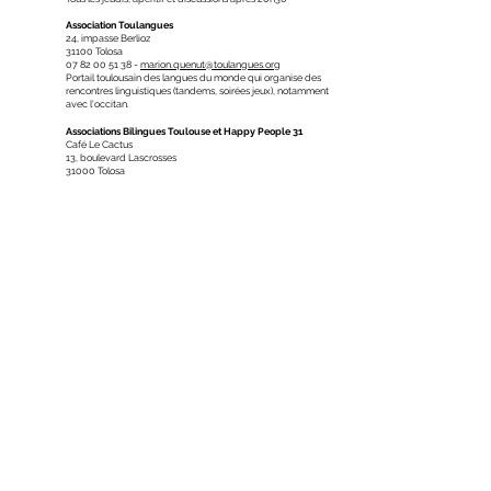
Association Toulangues
24, impasse Berlioz
31100 Tolosa
07 82 00 51 38 -
marion.quenut@toulangues.org
Portail toulousain des langues du monde qui organise des
rencontres linguistiques (tandems, soirées jeux), notamment
avec l'occitan.
Associations Bilingues Toulouse et Happy People 31
Café Le Cactus
13, boulevard Lascrosses
31000 Tolosa
05 61 61 03 46 -
bilingue@ass0.fr
A chaque table une langue différente. Les 2ème et 4ème
mardis du mois, on parle occitan, mais les nouveaux
Toulousains et les étrangers sont accueillis en français.
Site Bilingues Toulouse :
bilingue.fr.nf
TORNAFUELHA/TOURNEFEUILLE (MAJ 2019)
Institut d'Études Occitanes de Haute-Garonne - IEO 31
Salle de l’Amicale Laïque
Place de la Mairie
31170 Tornafuèlha
Géraud Delbès -
05 61 11 24 87
-
gdelbes@ieo31.com
Le mercredi de 18h00 à 19h30 (atelier de pratique
linguistique de niveau 4 Convivéncia). A partir du 25
septembre 2019
INSTITUT D'ÉTUDES OCCITANES
11 rue Malcousinat 31000 Toulouse
ieo-oc.org