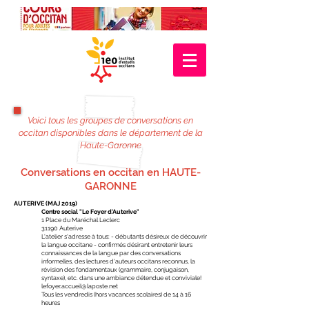
Voici tous les groupes de conversations en
occitan disponibles dans le département de la
Haute-Garonne
Conversations en occitan en HAUTE-
GARONNE
AUTERIVE (MAJ 2019)
Centre social "Le Foyer d'Auterive"
1 Place du Maréchal Leclerc
31190 Auterive
L'atelier s'adresse à tous: - débutants désireux de découvrir
la langue occitane - confirmés désirant entretenir leurs
connaissances de la langue par des conversations
informelles, des lectures d'auteurs occitans reconnus, la
révision des fondamentaux (grammaire, conjugaison,
syntaxe), etc. dans une ambiance détendue et conviviale!
lefoyer.accueil@laposte.net
Tous les vendredis (hors vacances scolaires) de 14 à 16
heures